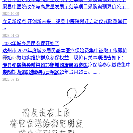
渠县中医院改革与高质量发展示范等项目采购询预算价公示...
2025-10-09
立足新起点 开创新未来—渠县中医院搬迁启动仪式隆重举行
...
2023-01-05
2023年城乡居民参保开始了
达州市 2023年度城乡居民基本医疗保险费集中征缴工作即将
开始，为切实维护群众参保权益，现将有关事项通告如下：
2022-09-06
一、参保缴费时间2023年城乡居民基本医疗保险参保缴费集中
渠县中医院关于采购口腔科超声骨刀公告
办理期为2022年9月1日至2022年12月25日。......
采购 口腔科 超声骨刀 公告...
2022-08-15