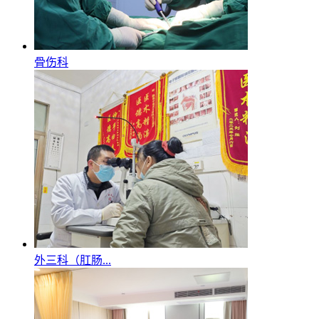
骨伤科
外三科（肛肠...