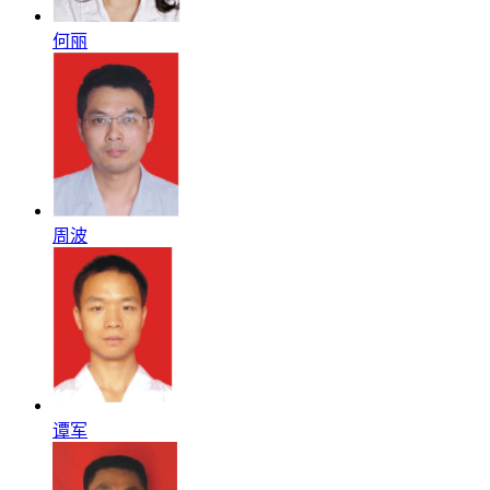
何丽
周波
谭军