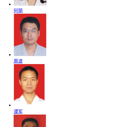
何丽
周波
谭军