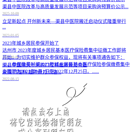
渠县中医院改革与高质量发展示范等项目采购询预算价公示...
2025-10-09
立足新起点 开创新未来—渠县中医院搬迁启动仪式隆重举行
...
2023-01-05
2023年城乡居民参保开始了
达州市 2023年度城乡居民基本医疗保险费集中征缴工作即将
开始，为切实维护群众参保权益，现将有关事项通告如下：
2022-09-06
一、参保缴费时间2023年城乡居民基本医疗保险参保缴费集中
渠县中医院关于采购口腔科超声骨刀公告
办理期为2022年9月1日至2022年12月25日。......
采购 口腔科 超声骨刀 公告...
2022-08-15