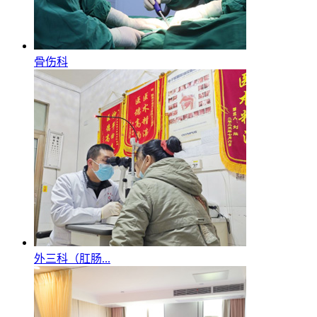
骨伤科
外三科（肛肠...