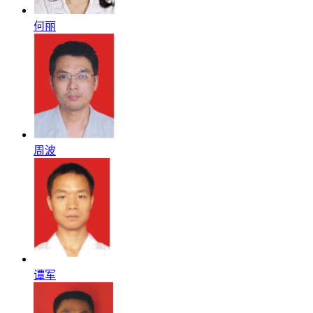
何丽
周波
谭军