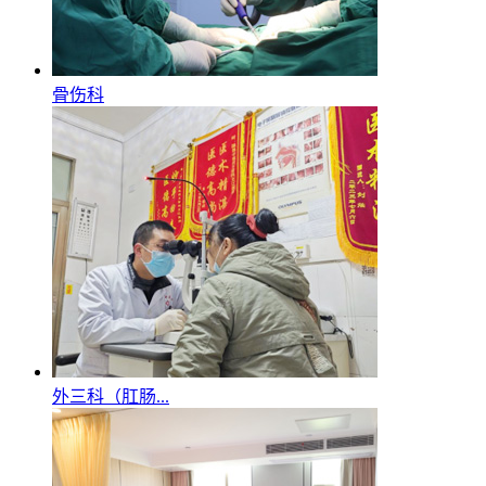
骨伤科
外三科（肛肠...