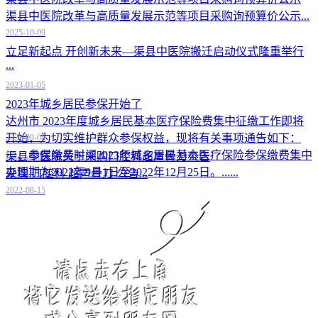
渠县中医院改革与高质量发展示范等项目采购询预算价公示...
2025-10-09
立足新起点 开创新未来—渠县中医院搬迁启动仪式隆重举行
...
2023-01-05
2023年城乡居民参保开始了
达州市 2023年度城乡居民基本医疗保险费集中征缴工作即将
开始，为切实维护群众参保权益，现将有关事项通告如下：
2022-09-06
一、参保缴费时间2023年城乡居民基本医疗保险参保缴费集中
渠县中医院关于采购口腔科超声骨刀公告
办理期为2022年9月1日至2022年12月25日。......
采购 口腔科 超声骨刀 公告...
2022-08-15