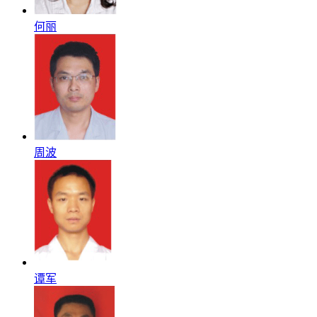
何丽
周波
谭军