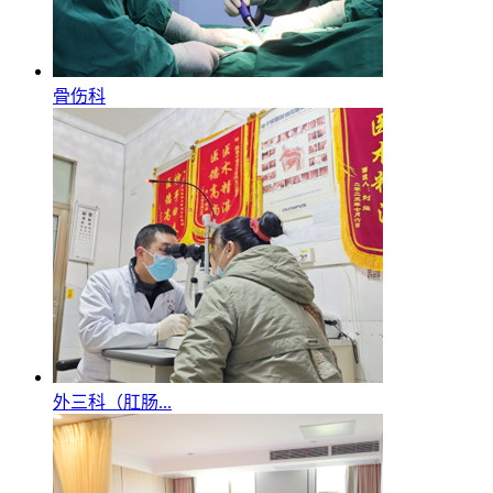
骨伤科
外三科（肛肠...