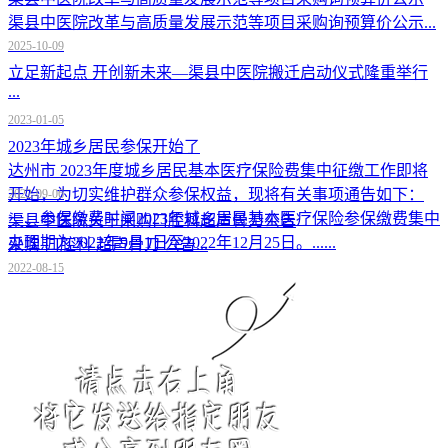
渠县中医院改革与高质量发展示范等项目采购询预算价公示...
2025-10-09
立足新起点 开创新未来—渠县中医院搬迁启动仪式隆重举行
...
2023-01-05
2023年城乡居民参保开始了
达州市 2023年度城乡居民基本医疗保险费集中征缴工作即将
开始，为切实维护群众参保权益，现将有关事项通告如下：
2022-09-06
一、参保缴费时间2023年城乡居民基本医疗保险参保缴费集中
渠县中医院关于采购口腔科超声骨刀公告
办理期为2022年9月1日至2022年12月25日。......
采购 口腔科 超声骨刀 公告...
2022-08-15