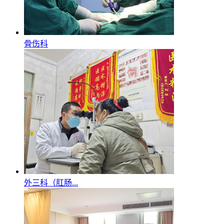
骨伤科
外三科（肛肠...