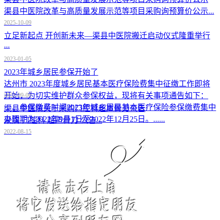
渠县中医院改革与高质量发展示范等项目采购询预算价公示...
2025-10-09
立足新起点 开创新未来—渠县中医院搬迁启动仪式隆重举行
...
2023-01-05
2023年城乡居民参保开始了
达州市 2023年度城乡居民基本医疗保险费集中征缴工作即将
开始，为切实维护群众参保权益，现将有关事项通告如下：
2022-09-06
一、参保缴费时间2023年城乡居民基本医疗保险参保缴费集中
渠县中医院关于采购口腔科超声骨刀公告
办理期为2022年9月1日至2022年12月25日。......
采购 口腔科 超声骨刀 公告...
2022-08-15