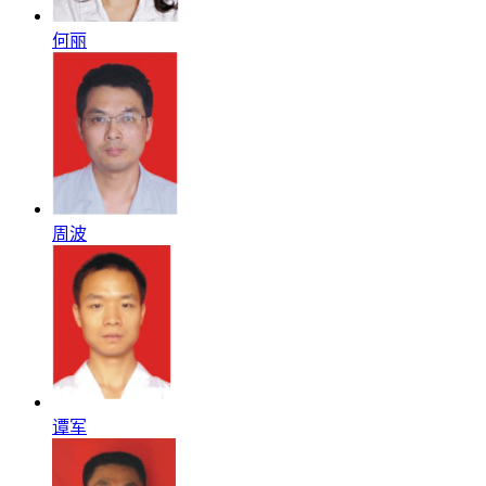
何丽
周波
谭军