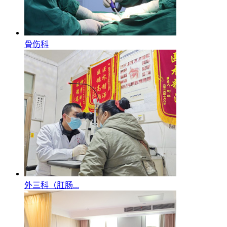
骨伤科
外三科（肛肠...