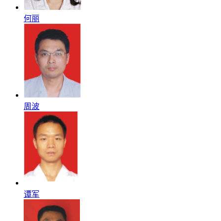
何丽
周波
谭军