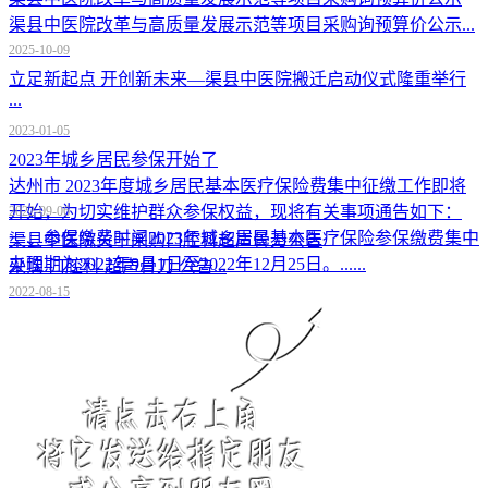
渠县中医院改革与高质量发展示范等项目采购询预算价公示...
2025-10-09
立足新起点 开创新未来—渠县中医院搬迁启动仪式隆重举行
...
2023-01-05
2023年城乡居民参保开始了
达州市 2023年度城乡居民基本医疗保险费集中征缴工作即将
开始，为切实维护群众参保权益，现将有关事项通告如下：
2022-09-06
一、参保缴费时间2023年城乡居民基本医疗保险参保缴费集中
渠县中医院关于采购口腔科超声骨刀公告
办理期为2022年9月1日至2022年12月25日。......
采购 口腔科 超声骨刀 公告...
2022-08-15