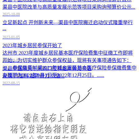
渠县中医院改革与高质量发展示范等项目采购询预算价公示...
2025-10-09
立足新起点 开创新未来—渠县中医院搬迁启动仪式隆重举行
...
2023-01-05
2023年城乡居民参保开始了
达州市 2023年度城乡居民基本医疗保险费集中征缴工作即将
开始，为切实维护群众参保权益，现将有关事项通告如下：
2022-09-06
一、参保缴费时间2023年城乡居民基本医疗保险参保缴费集中
渠县中医院关于采购口腔科超声骨刀公告
办理期为2022年9月1日至2022年12月25日。......
采购 口腔科 超声骨刀 公告...
2022-08-15