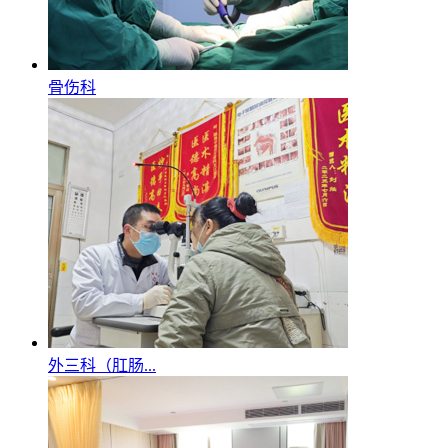
骨伤科
外三科（肛肠...