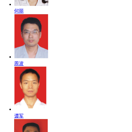
何丽
周波
谭军