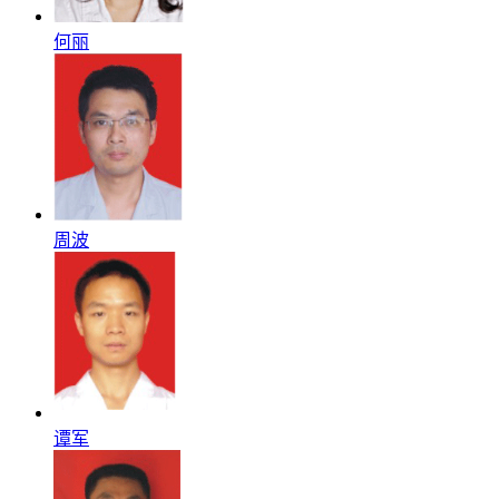
何丽
周波
谭军