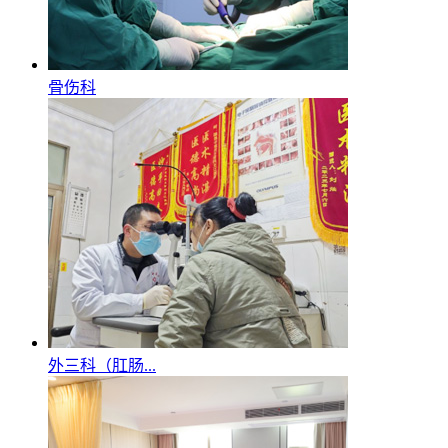
骨伤科
外三科（肛肠...