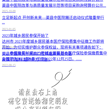
渠县中医院改革与高质量发展示范等项目采购询预算价公示...
2025-10-09
立足新起点 开创新未来—渠县中医院搬迁启动仪式隆重举行
...
2023-01-05
2023年城乡居民参保开始了
达州市 2023年度城乡居民基本医疗保险费集中征缴工作即将
开始，为切实维护群众参保权益，现将有关事项通告如下：
2022-09-06
一、参保缴费时间2023年城乡居民基本医疗保险参保缴费集中
渠县中医院关于采购口腔科超声骨刀公告
办理期为2022年9月1日至2022年12月25日。......
采购 口腔科 超声骨刀 公告...
2022-08-15